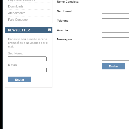
Nome Completo:
Downloads
Seu E-mail:
Atendimento
Fale Conosco
Telefone:
Assunto:
Cadastre seu e-mail e receba
Mensagem:
promoções e novidades por e-
mail.
Seu Nome:
E-mail: